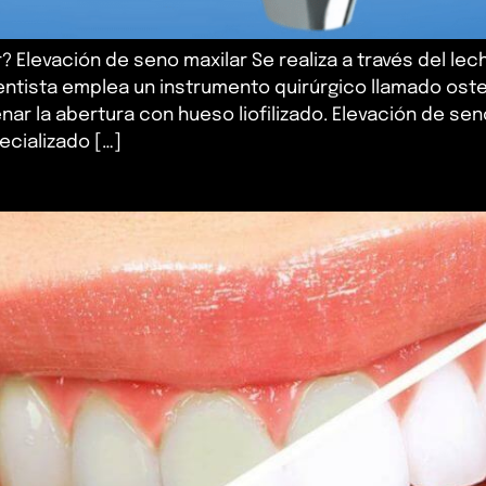
 Elevación de seno maxilar Se realiza a través del lec
entista emplea un instrumento quirúrgico llamado ost
ar la abertura con hueso liofilizado. Elevación de se
cializado […]