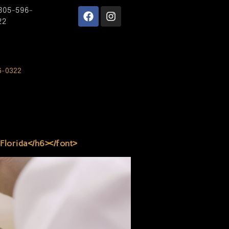
 305-596-
22
6-0322
Florida</h6></font>