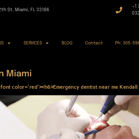
+1
2th St, Miami, FL 33186
03
US
SERVICES
BLOG
Contact
Ph: 305-59
in Miami
font color='red'><h6>Emergency dentist near me Kendall 