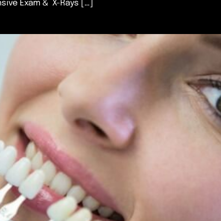
sive Exam & X-Rays […]