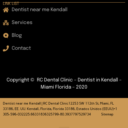
LINK LIST
Dentist near me Kendall
Services
Blog
Contact
Copyright © RC Dental Clinic – Dentist in Kendall –
Miami Florida – 2020
Dentist near me Kendall | RC Dental Clinic
12253 SW 112th St, Miami, FL
33186, EE. UU. Kendall, Florida, Florida 33186, Estados Unidos (EEUU)+1
305-596-032225.66331836325799-80.3937797529734 Sitemap