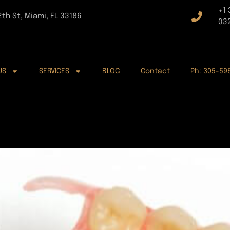
+1
2th St, Miami, FL 33186
03
US
SERVICES
BLOG
Contact
Ph: 305-59