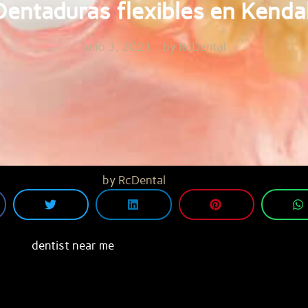
Dentaduras flexibles en Kendal
julio 3, 2021
by
RcDental
by
RcDental
dentist near me