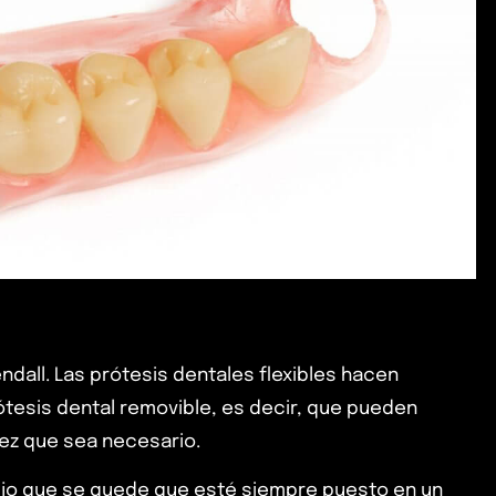
ndall. L
as prótesis dentales flexibles hacen
ótesis dental removible, es decir, que pueden
vez que sea necesario.
fijo que se quede que esté siempre puesto en un