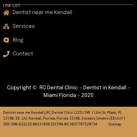
LINK LIST
Dentist near me Kendall
Services
Blog
Contact
Copyright © RC Dental Clinic – Dentist in Kendall –
Miami Florida – 2020
Dentist near me Kendall | RC Dental Clinic
12253 SW 112th St, Miami, FL
33186, EE. UU. Kendall, Florida, Florida 33186, Estados Unidos (EEUU)+1
305-596-032225.66331836325799-80.3937797529734 Sitemap