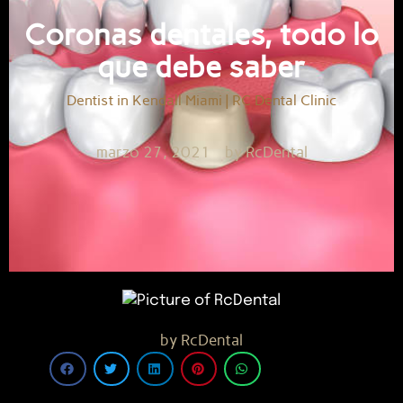
Coronas dentales, todo lo
que debe saber
Dentist in Kendall Miami | RC Dental Clinic
marzo 27, 2021
by
RcDental
by
RcDental